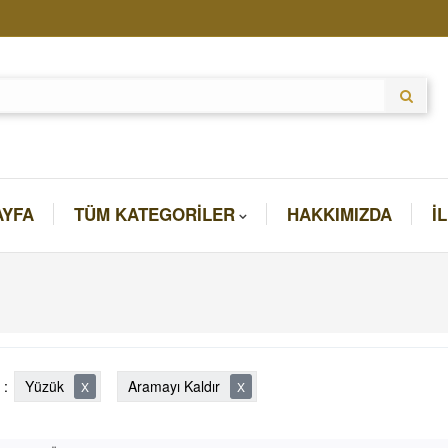
AYFA
TÜM KATEGORILER
HAKKIMIZDA
İ
 :
Yüzük
Aramayı Kaldır
X
X