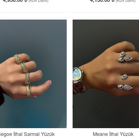
(KDV Dahil)
(KDV Dahil)
egoe İthal Sarmal Yüzük
Meane İthal Yüzük