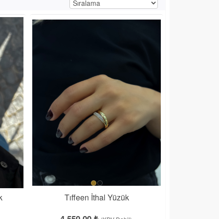
k
Tıffeen İthal Yüzük
4,550.00 ₺