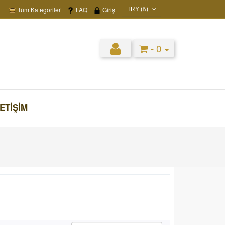
Tüm Kategoriler
FAQ
Giriş
TRY (₺)
USD ($)
EUR (€)
- 0
TRY (₺)
GBP (£)
LETIŞIM