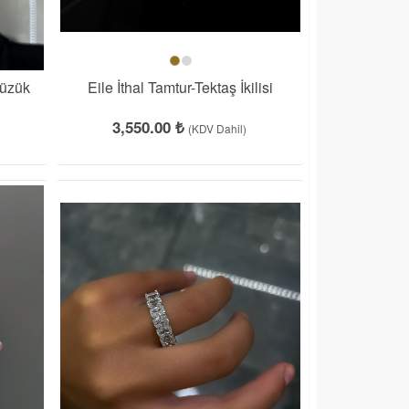
Yüzük
Eile İthal Tamtur-Tektaş İkilisi
3,550.00 ₺
(KDV Dahil)