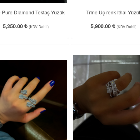
e Pure Diamond Tektaş Yüzük
Trine Üç renk İthal Yüzü
5,250.00 ₺
5,900.00 ₺
(KDV Dahil)
(KDV Dahil)