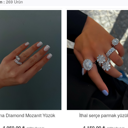
m :
269 Ürün
ina Diamond Mozanit Yüzük
İthal serçe parmak yüzü
4,950.00 ₺
4,150.00 ₺