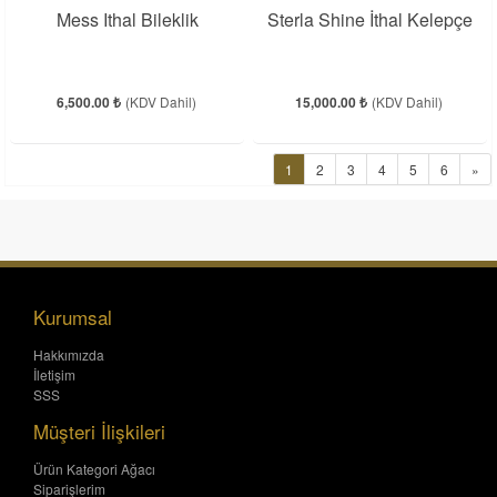
Mess Ithal Bileklik
Sterla Shine İthal Kelepçe
6,500.00 ₺
(KDV Dahil)
15,000.00 ₺
(KDV Dahil)
1
2
3
4
5
6
»
Kurumsal
Hakkımızda
İletişim
SSS
Müşteri İlişkileri
Ürün Kategori Ağacı
Siparişlerim