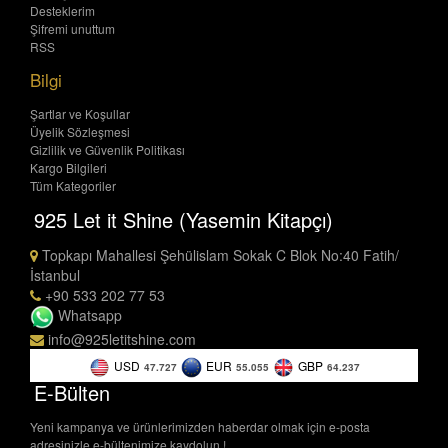
Desteklerim
Şifremi unuttum
RSS
Bilgi
Şartlar ve Koşullar
Üyelik Sözleşmesi
Gizlilik ve Güvenlik Politikası
Kargo Bilgileri
Tüm Kategoriler
925 Let it Shine (Yasemin Kitapçı)
Topkapı Mahallesi Şehülislam Sokak C Blok No:40 Fatih/
İstanbul
+90 533 202 77 53
Whatsapp
info@925letitshine.com
USD
EUR
GBP
47.727
55.055
64.237
E-Bülten
Yeni kampanya ve ürünlerimizden haberdar olmak için e-posta
adresinizle e-bültenimize kaydolun !