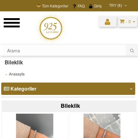
Tüm Kategoriler
FAQ
Giriş
TRY (₺)
USD ($)
- 0
EUR (€)
TRY (₺)
GBP (£)
Bileklik
Anasayfa
Kategoriler
‹
Bileklik