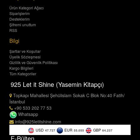
Ürün Kategori Ağacı
Siparişlerim
Desteklerim
Şifremi unuttum
RSS
Bilgi
Şartlar ve Koşullar
Üyelik Sözleşmesi
Gizlilik ve Güvenlik Politikası
Kargo Bilgileri
Tüm Kategoriler
925 Let it Shine (Yasemin Kitapçı)
Topkapı Mahallesi Şehülislam Sokak C Blok No:40 Fatih/
İstanbul
+90 533 202 77 53
Whatsapp
info@925letitshine.com
USD
EUR
GBP
47.727
55.055
64.237
E-Bülten