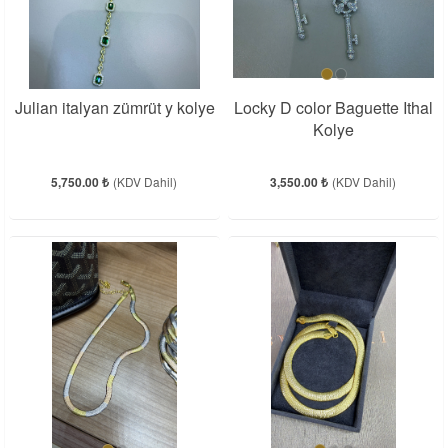
Julian italyan zümrüt y kolye
Locky D color Baguette Ithal
Kolye
5,750.00 ₺
(KDV Dahil)
3,550.00 ₺
(KDV Dahil)