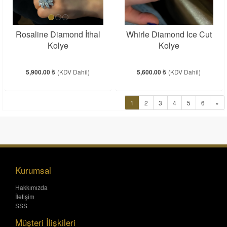
Rosaline Diamond İthal
Whirle Diamond Ice Cut
Kolye
Kolye
5,900.00 ₺
(KDV Dahil)
5,600.00 ₺
(KDV Dahil)
1
2
3
4
5
6
»
Kurumsal
Hakkımızda
İletişim
SSS
Müşteri İlişkileri