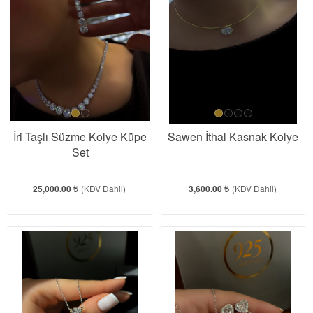
İri Taşlı Süzme Kolye Küpe
Sawen İthal Kasnak Kolye
Set
25,000.00 ₺
(KDV Dahil)
3,600.00 ₺
(KDV Dahil)