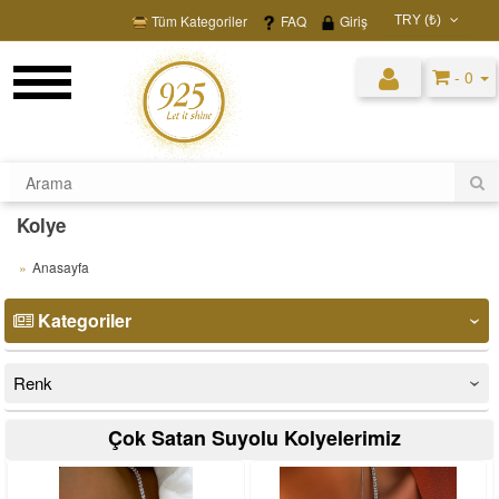
Tüm Kategoriler
FAQ
Giriş
TRY (₺)
USD ($)
- 0
EUR (€)
TRY (₺)
GBP (£)
Kolye
Anasayfa
Kategoriler
‹
Renk
‹
Çok Satan Suyolu Kolyelerimiz