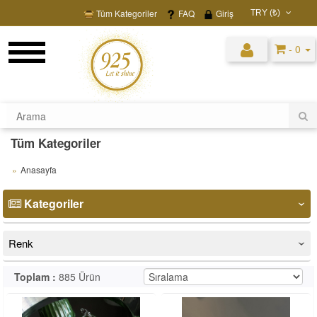
Tüm Kategoriler
FAQ
Giriş
TRY (₺)
USD ($)
- 0
EUR (€)
TRY (₺)
GBP (£)
Tüm Kategoriler
Anasayfa
Kategoriler
‹
Renk
‹
Toplam :
885 Ürün