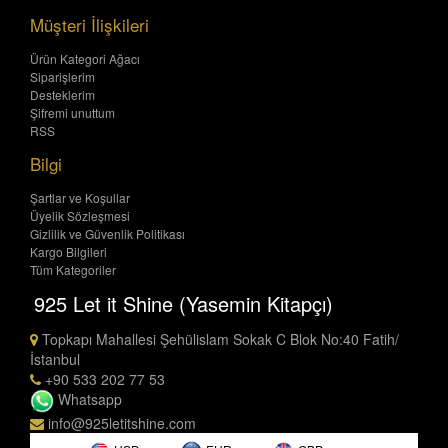
Müşteri İlişkileri
Ürün Kategori Ağacı
Siparişlerim
Desteklerim
Şifremi unuttum
RSS
Bilgi
Şartlar ve Koşullar
Üyelik Sözleşmesi
Gizlilik ve Güvenlik Politikası
Kargo Bilgileri
Tüm Kategoriler
925 Let it Shine (Yasemin Kitapçı)
Topkapı Mahallesi Şehülislam Sokak C Blok No:40 Fatih/
İstanbul
+90 533 202 77 53
Whatsapp
info@925letitshine.com