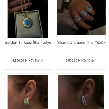
Golden Turkuaz İthal Kolye
Shade Diamond İthal Yüzük
6,900.00 ₺
(KDV Dahil)
6,500.00 ₺
(KDV Dahil)