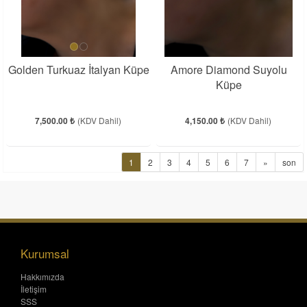
Golden Turkuaz İtalyan Küpe
Amore Diamond Suyolu
Küpe
7,500.00 ₺
(KDV Dahil)
4,150.00 ₺
(KDV Dahil)
1
2
3
4
5
6
7
»
son
Kurumsal
Hakkımızda
İletişim
SSS