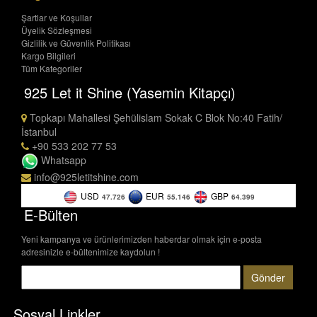
Şartlar ve Koşullar
Üyelik Sözleşmesi
Gizlilik ve Güvenlik Politikası
Kargo Bilgileri
Tüm Kategoriler
925 Let it Shine (Yasemin Kitapçı)
Topkapı Mahallesi Şehülislam Sokak C Blok No:40 Fatih/
İstanbul
+90 533 202 77 53
Whatsapp
info@925letitshine.com
USD
EUR
GBP
47.726
55.146
64.399
E-Bülten
Yeni kampanya ve ürünlerimizden haberdar olmak için e-posta
adresinizle e-bültenimize kaydolun !
Gönder
Sosyal Linkler