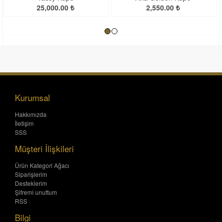
25,000.00 ₺
2,550.00 ₺
Kurumsal
Hakkımızda
İletişim
SSS
Müşteri İlişkileri
Ürün Kategori Ağacı
Siparişlerim
Desteklerim
Şifremi unuttum
RSS
Bilgi