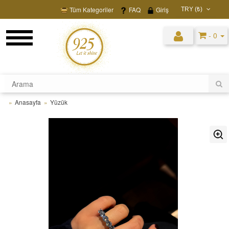
Tüm Kategoriler
FAQ
Giriş
TRY (₺)
USD ($)
- 0
EUR (€)
TRY (₺)
GBP (£)
Anasayfa
Yüzük