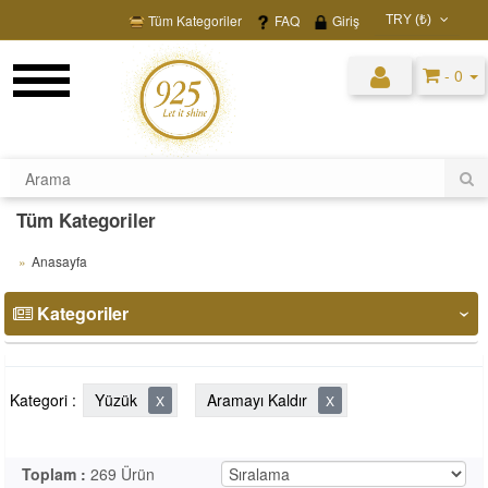
Tüm Kategoriler
FAQ
Giriş
TRY (₺)
USD ($)
- 0
EUR (€)
TRY (₺)
GBP (£)
Tüm Kategoriler
Anasayfa
Kategoriler
‹
Kategori :
Yüzük
Aramayı Kaldır
X
X
Toplam :
269 Ürün