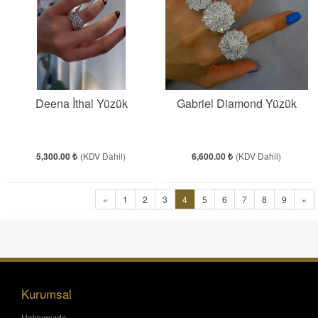
Deena İthal Yüzük
Gabriel Diamond Yüzük
5,300.00 ₺
(KDV Dahil)
6,600.00 ₺
(KDV Dahil)
«
1
2
3
4
5
6
7
8
9
»
Kurumsal
Hakkımızda