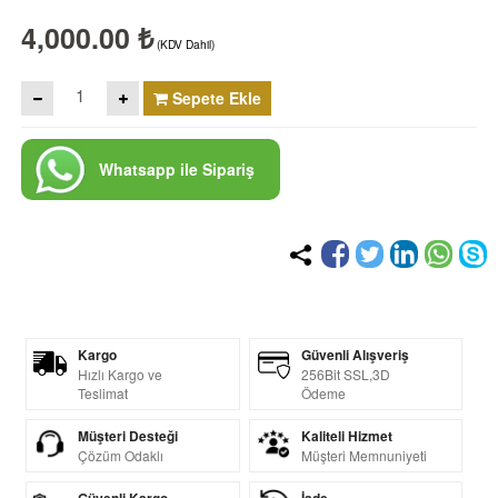
4,000.00 ₺
(KDV Dahil)
Sepete Ekle
Whatsapp ile Sipariş
Kargo
Güvenli Alışveriş
Hızlı Kargo ve
256Bit SSL,3D
Teslimat
Ödeme
Müşteri Desteği
Kaliteli Hizmet
Çözüm Odaklı
Müşteri Memnuniyeti