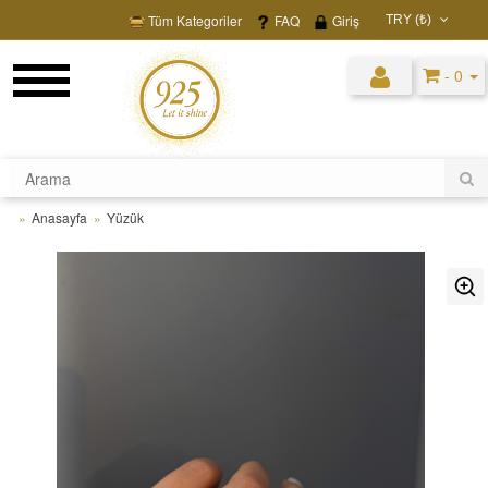
Tüm Kategoriler
FAQ
Giriş
TRY (₺)
USD ($)
- 0
EUR (€)
TRY (₺)
GBP (£)
Anasayfa
Yüzük