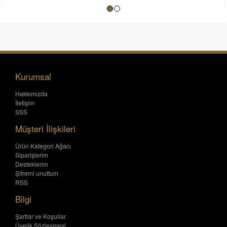
Kurumsal
Hakkımızda
İletişim
SSS
Müşteri İlişkileri
Ürün Kategori Ağacı
Siparişlerim
Desteklerim
Şifremi unuttum
RSS
Bilgi
Şartlar ve Koşullar
Üyelik Sözleşmesi