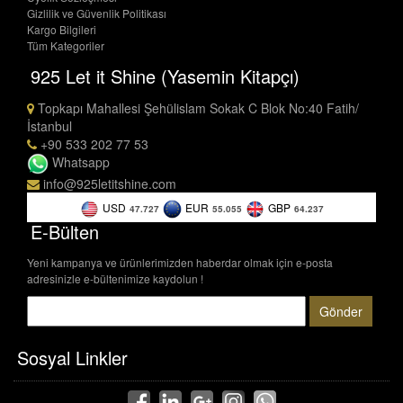
Gizlilik ve Güvenlik Politikası
Kargo Bilgileri
Tüm Kategoriler
925 Let it Shine (Yasemin Kitapçı)
Topkapı Mahallesi Şehülislam Sokak C Blok No:40 Fatih/
İstanbul
+90 533 202 77 53
Whatsapp
info@925letitshine.com
USD
EUR
GBP
47.727
55.055
64.237
E-Bülten
Yeni kampanya ve ürünlerimizden haberdar olmak için e-posta
adresinizle e-bültenimize kaydolun !
Gönder
Sosyal Linkler