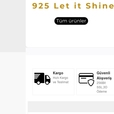
Kargo
Güvenli
Hızlı Kargo
Alışveriş
ve Teslimat
256Bit
SSL,3D
Ödeme