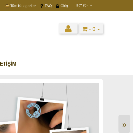
Tüm Kategoriler
FAQ
Giriş
TRY (₺)
USD ($)
EUR (€)
- 0
TRY (₺)
GBP (£)
LETIŞIM
»