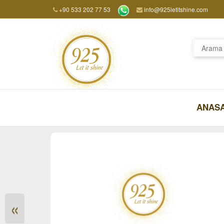
+90 533 202 77 53
info@925letitshine.com
ANAS
«