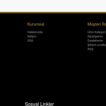
Kurumsal
Müşteri İli
Hakkımızda
Ürün Kategori
İletişim
Siparişlerim
SSS
Desteklerim
Şifremi unutt
RSS
Sosyal Linkler