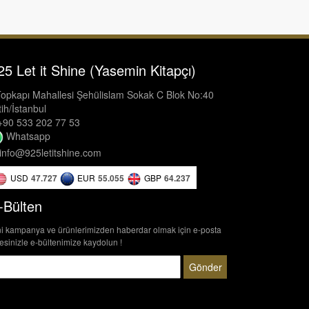
25 Let it Shine (Yasemin Kitapçı)
opkapı Mahallesi Şehülislam Sokak C Blok No:40
ih/İstanbul
90 533 202 77 53
Whatsapp
info@925letitshine.com
USD
47.727
EUR
55.055
GBP
64.237
-Bülten
i kampanya ve ürünlerimizden haberdar olmak için e-posta
esinizle e-bültenimize kaydolun !
Gönder