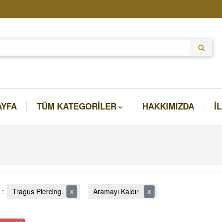
AYFA
TÜM KATEGORILER
HAKKIMIZDA
İ
 :
Tragus Piercing
Aramayı Kaldır
X
X