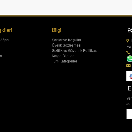
9
şkileri
Bilgi
 Ağacı
Şartlar ve Koşullar
T
Üyelik Sözleşmesi
Fat
Gizlilik ve Güvenlik Politikası
+
um
Kargo Bilgileri
Tüm Kategoriler
E
Yen
adr