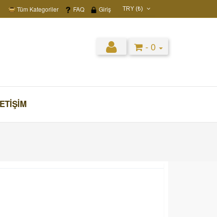
Tüm Kategoriler
FAQ
Giriş
TRY (₺)
USD ($)
EUR (€)
- 0
TRY (₺)
GBP (£)
LETIŞIM