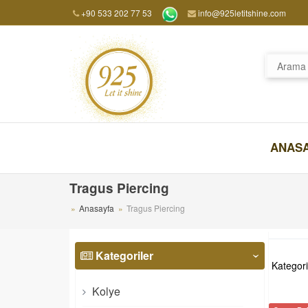
+90 533 202 77 53
info@925letitshine.com
ANAS
Tragus Piercing
Anasayfa
Tragus Piercing
Kategoriler
‹
Kategori
Kolye