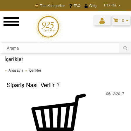
Tüm Kategoriler
FAQ
Giriş
TRY (₺)
USD ($)
- 0
EUR (€)
TRY (₺)
GBP (£)
İçerikler
Anasayfa
İçerikler
Sipariş Nasıl Verilir ?
06/12/2017