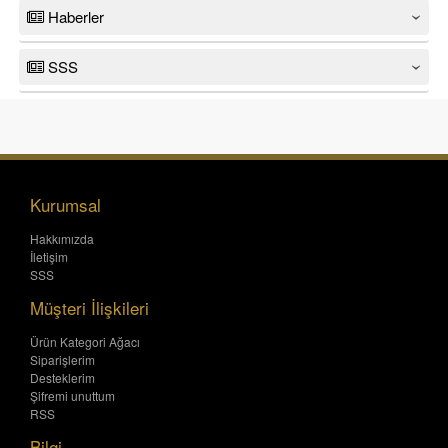
Haberler
‹
SSS
‹
Kurumsal
Hakkımızda
İletişim
SSS
Müşteri İlişkileri
Ürün Kategori Ağacı
Siparişlerim
Desteklerim
Şifremi unuttum
RSS
Bilgi