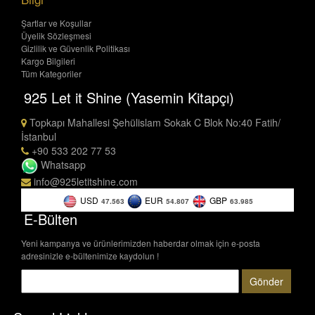
Şartlar ve Koşullar
Üyelik Sözleşmesi
Gizlilik ve Güvenlik Politikası
Kargo Bilgileri
Tüm Kategoriler
925 Let it Shine (Yasemin Kitapçı)
Topkapı Mahallesi Şehülislam Sokak C Blok No:40 Fatih/
İstanbul
+90 533 202 77 53
Whatsapp
info@925letitshine.com
USD
EUR
GBP
47.563
54.807
63.985
E-Bülten
Yeni kampanya ve ürünlerimizden haberdar olmak için e-posta
adresinizle e-bültenimize kaydolun !
Gönder