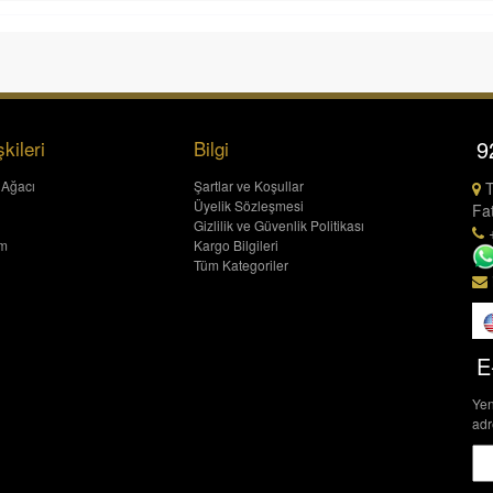
9
şkileri
Bilgi
 Ağacı
Şartlar ve Koşullar
T
Üyelik Sözleşmesi
Fat
Gizlilik ve Güvenlik Politikası
+
um
Kargo Bilgileri
Tüm Kategoriler
E
Yen
adr