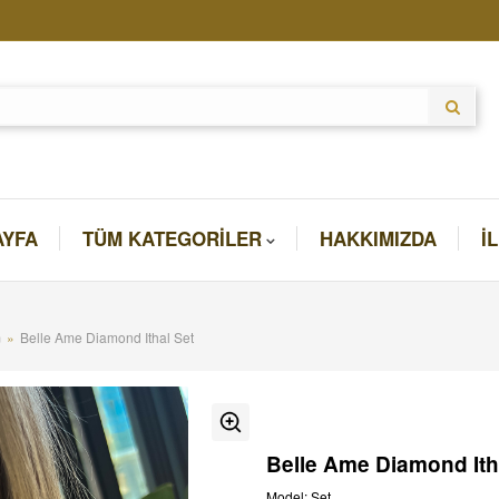
AYFA
TÜM KATEGORILER
HAKKIMIZDA
İ
m
Belle Ame Diamond Ithal Set
Belle Ame Diamond Ith
Model: Set