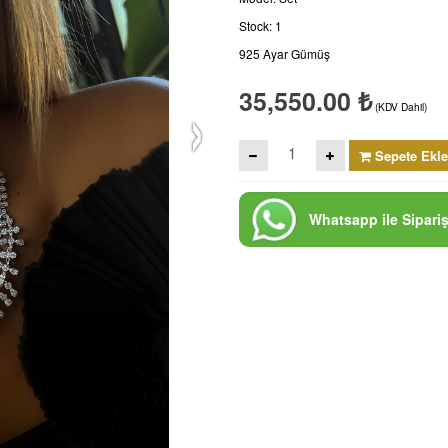
Stock: 1
925 Ayar Gümüş
›
35,550.00 ₺
(KDV Dahil)
Sepete Ekle
Whatsapp ile Sipari