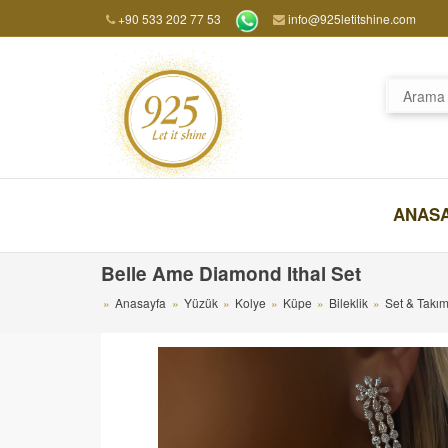
+90 533 202 77 53
info@925letitshine.com
ANAS
Belle Ame Diamond Ithal Set
Anasayfa
Yüzük
Kolye
Küpe
Bileklik
Set & Takı