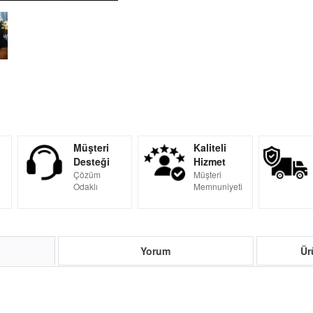
Müşteri
Kaliteli
Desteği
Hizmet
Çözüm
Müşteri
Odaklı
Memnuniyeti
Yorum
Ür