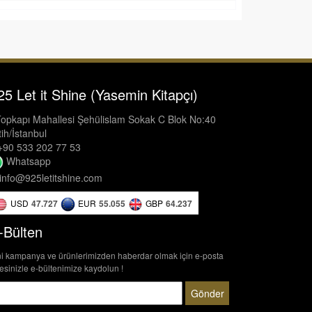
25 Let it Shine (Yasemin Kitapçı)
opkapı Mahallesi Şehülislam Sokak C Blok No:40
ih/İstanbul
90 533 202 77 53
Whatsapp
info@925letitshine.com
USD
47.727
EUR
55.055
GBP
64.237
-Bülten
i kampanya ve ürünlerimizden haberdar olmak için e-posta
esinizle e-bültenimize kaydolun !
Gönder