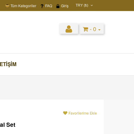
Tüm Kategoriler
FAQ
Giriş
TRY (₺)
USD ($)
EUR (€)
- 0
TRY (₺)
GBP (£)
LETIŞIM
Favorilerime Ekle
al Set