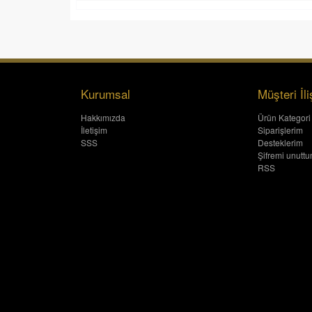
Kurumsal
Müşteri İli
Hakkımızda
Ürün Kategori
İletişim
Siparişlerim
SSS
Desteklerim
Şifremi unutt
RSS