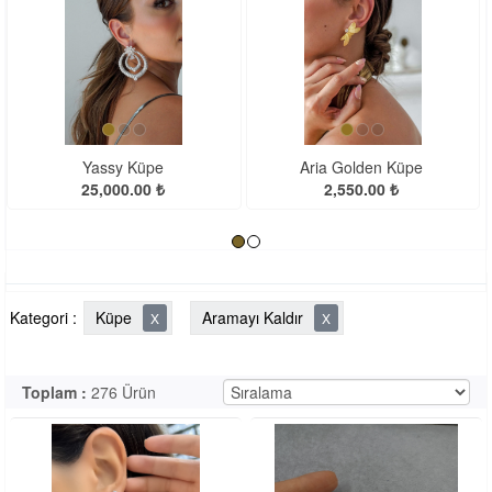
<
>
Aria Golden Küpe
Beggin İthal Küpe
2,550.00 ₺
7,900.00 ₺
Kategori :
Küpe
Aramayı Kaldır
X
X
Toplam :
276 Ürün