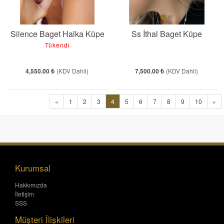
Silence Baget Halka Küpe
Ss İthal Baget Küpe
Tükendi
4,550.00 ₺
(KDV Dahil)
7,500.00 ₺
(KDV Dahil)
«
1
2
3
4
5
6
7
8
9
10
»
Kurumsal
Hakkımızda
İletişim
SSS
Müşteri İlişkileri