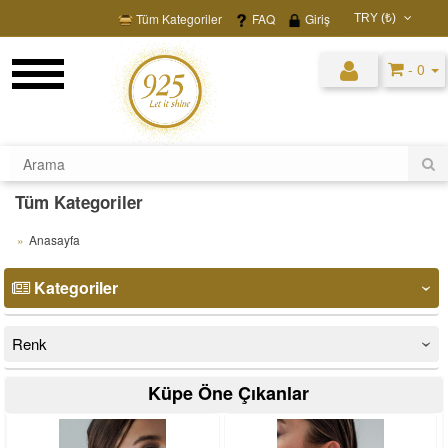
Tüm Kategoriler
FAQ
Giriş
TRY (₺)
USD ($)
- 0
EUR (€)
TRY (₺)
GBP (£)
Tüm Kategoriler
Anasayfa
Kategoriler
‹
Renk
‹
Küpe Öne Çıkanlar