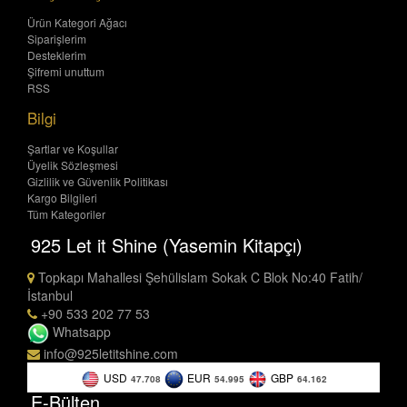
Ürün Kategori Ağacı
Siparişlerim
Desteklerim
Şifremi unuttum
RSS
Bilgi
Şartlar ve Koşullar
Üyelik Sözleşmesi
Gizlilik ve Güvenlik Politikası
Kargo Bilgileri
Tüm Kategoriler
925 Let it Shine (Yasemin Kitapçı)
Topkapı Mahallesi Şehülislam Sokak C Blok No:40 Fatih/
İstanbul
+90 533 202 77 53
Whatsapp
info@925letitshine.com
USD
EUR
GBP
47.708
54.995
64.162
E-Bülten