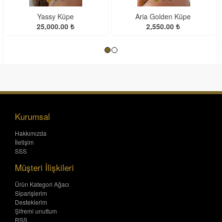
Yassy Küpe
Aria Golden Küpe
25,000.00 ₺
2,550.00 ₺
Kurumsal
Hakkımızda
İletişim
SSS
Müşteri İlişkileri
Ürün Kategori Ağacı
Siparişlerim
Desteklerim
Şifremi unuttum
RSS