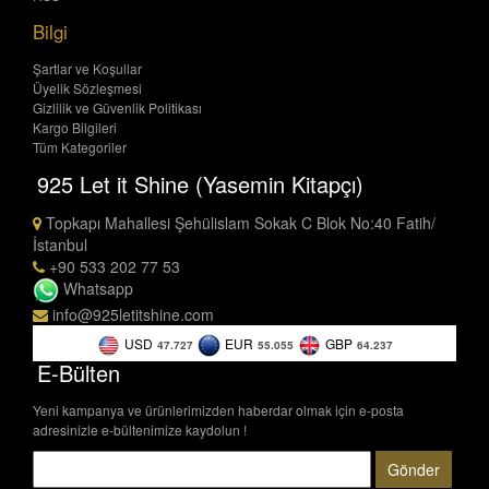
Bilgi
Şartlar ve Koşullar
Üyelik Sözleşmesi
Gizlilik ve Güvenlik Politikası
Kargo Bilgileri
Tüm Kategoriler
925 Let it Shine (Yasemin Kitapçı)
Topkapı Mahallesi Şehülislam Sokak C Blok No:40 Fatih/
İstanbul
+90 533 202 77 53
Whatsapp
info@925letitshine.com
USD
EUR
GBP
47.727
55.055
64.237
E-Bülten
Yeni kampanya ve ürünlerimizden haberdar olmak için e-posta
adresinizle e-bültenimize kaydolun !
Gönder