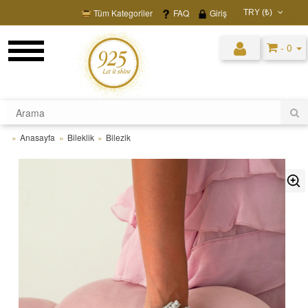
Tüm Kategoriler
FAQ
Giriş
TRY (₺)
USD ($)
- 0
EUR (€)
TRY (₺)
GBP (£)
Anasayfa
Bileklik
Bilezik