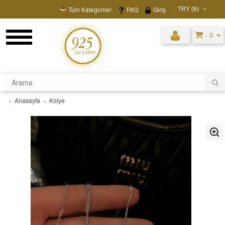
Tüm Kategoriler
FAQ
Giriş
TRY (₺)
USD ($)
- 0
EUR (€)
TRY (₺)
GBP (£)
Anasayfa
Kolye