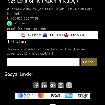
925 Let it Shine (Yasemin Kitapçı)
Topkapı Mahallesi Şehülislam Sokak C Blok No:40 Fatih/
İstanbul
+90 533 202 77 53
Whatsapp
info@925letitshine.com
USD
EUR
GBP
47.563
54.893
64.037
E-Bülten
Yeni kampanya ve ürünlerimizden haberdar olmak için e-posta
adresinizle e-bültenimize kaydolun !
Gönder
Sosyal Linkler