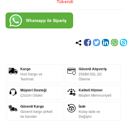
Tükendi
Whatsapp ile Sipariş
Kargo
Güvenli Alışveriş
Hızlı Kargo ve
256Bit SSL,3D
Teslimat
Ödeme
Müşteri Desteği
Kaliteli Hizmet
Çözüm Odaklı
Müşteri Memnuniyeti
Güvenli Kargo
İade
Güvenli kargo şirketi
Kolay iade ve
ile transfer
Değişim