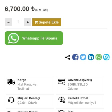
6,700.00 ₺
(KDV Dahil)
Sepete Ekle
Whatsapp ile Sipariş
Kargo
Güvenli Alışveriş
Hızlı Kargo ve
256Bit SSL,3D
Teslimat
Ödeme
Müşteri Desteği
Kaliteli Hizmet
Çözüm Odaklı
Müşteri Memnuniyeti