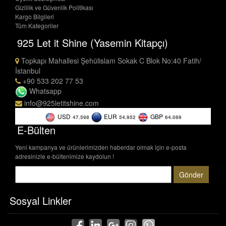
Gizlilik ve Güvenlik Politikası
Kargo Bilgileri
Tüm Kategoriler
925 Let it Shine (Yasemin Kitapçı)
Topkapı Mahallesi Şehülislam Sokak C Blok No:40 Fatih/
İstanbul
+90 533 202 77 53
Whatsapp
info@925letitshine.com
USD
EUR
GBP
47.598
54.952
64.089
E-Bülten
Yeni kampanya ve ürünlerimizden haberdar olmak için e-posta
adresinizle e-bültenimize kaydolun !
Gönder
Sosyal Linkler