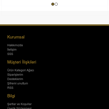
Kurumsal
Hakkımızda
İletişim
SSS
Müşteri İlişkileri
Ürün Kategori Ağacı
Siparişlerim
Desteklerim
Şifremi unuttum
RSS
Bilgi
Şartlar ve Koşullar
Üyelik Sözleşmesi