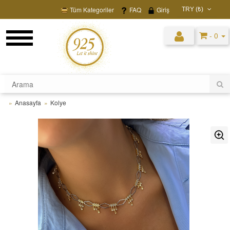
Tüm Kategoriler
FAQ
Giriş
TRY (₺)
USD ($)
- 0
EUR (€)
TRY (₺)
GBP (£)
Anasayfa
Kolye