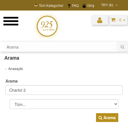
Tüm Kategoriler
FAQ
Giriş
TRY (₺)
USD ($)
- 0
EUR (€)
TRY (₺)
GBP (£)
Arama
Anasayfa
Arama
Arama