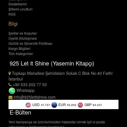
Desteklerim
Şifremi unuttum
RSS
Bilgi
Şartlar ve Koşullar
Üyelik Sözleşmesi
Gizlilik ve Güvenlik Politikası
Kargo Bilgileri
Tüm Kategoriler
925 Let it Shine (Yasemin Kitapçı)
Topkapı Mahallesi Şehülislam Sokak C Blok No:40 Fatih/
İstanbul
+90 533 202 77 53
Whatsapp
info@925letitshine.com
USD
EUR
GBP
47.727
55.055
64.237
E-Bülten
Yeni kampanya ve ürünlerimizden haberdar olmak için e-posta
adresinizle e-bültenimize kaydolun !