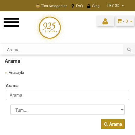
Tüm Kategoriler
FAQ
Giriş
TRY (₺)
USD ($)
- 0
EUR (€)
TRY (₺)
GBP (£)
Arama
Anasayfa
Arama
Arama