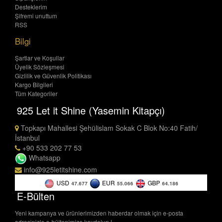
Desteklerim
Şifremi unuttum
RSS
Bilgi
Şartlar ve Koşullar
Üyelik Sözleşmesi
Gizlilik ve Güvenlik Politikası
Kargo Bilgileri
Tüm Kategoriler
925 Let it Shine (Yasemin Kitapçı)
Topkapı Mahallesi Şehülislam Sokak C Blok No:40 Fatih/
İstanbul
+90 533 202 77 53
Whatsapp
info@925letitshine.com
USD
EUR
GBP
47.677
55.066
64.186
E-Bülten
Yeni kampanya ve ürünlerimizden haberdar olmak için e-posta
adresinizle e-bültenimize kaydolun !